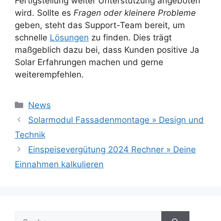
Fertigstellung weiter Unterstützung angeboten
wird. Sollte es
Fragen oder kleinere Probleme
geben, steht das Support-Team bereit, um
schnelle
Lösungen
zu finden. Dies trägt
maßgeblich dazu bei, dass Kunden positive Ja
Solar Erfahrungen machen und gerne
weiterempfehlen.
Kategorien
News
Beitrags-
Solarmodul Fassadenmontage » Design und
Navigation
Technik
Einspeisevergütung 2024 Rechner » Deine
Einnahmen kalkulieren
Suche