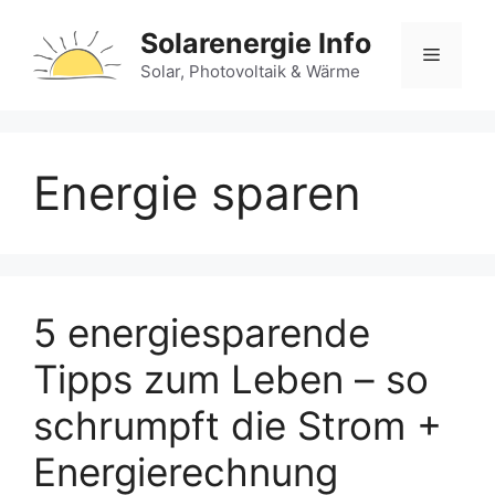
Zum
Solarenergie Info
Inhalt
Menü
springen
Solar, Photovoltaik & Wärme
Energie sparen
5 energiesparende
Tipps zum Leben – so
schrumpft die Strom +
Energierechnung