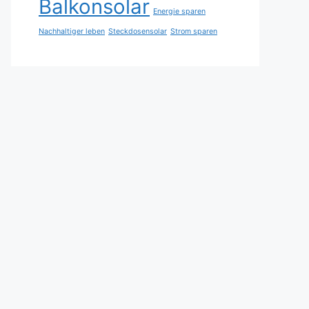
Balkonsolar
Energie sparen
Nachhaltiger leben
Steckdosensolar
Strom sparen