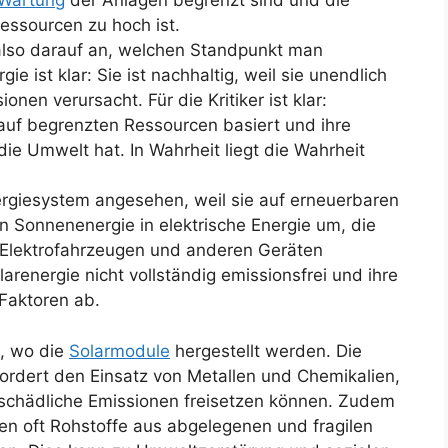
Wartung
der Anlagen begrenzt sind und die
ssourcen zu hoch ist.
also darauf an, welchen Standpunkt man
ie ist klar: Sie ist nachhaltig, weil sie unendlich
nen verursacht. Für die Kritiker ist klar:
e auf begrenzten Ressourcen basiert und ihre
ie Umwelt hat. In Wahrheit liegt die Wahrheit
nergiesystem angesehen, weil sie auf erneuerbaren
 Sonnenenergie in elektrische Energie um, die
 Elektrofahrzeugen und anderen Geräten
arenergie nicht vollständig emissionsfrei und ihre
 Faktoren ab.
, wo die
Solarmodule
hergestellt werden. Die
ordert den Einsatz von Metallen und Chemikalien,
schädliche Emissionen freisetzen können. Zudem
en oft Rohstoffe aus abgelegenen und fragilen