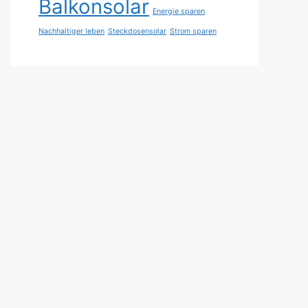
Balkonsolar
Energie sparen
Nachhaltiger leben
Steckdosensolar
Strom sparen