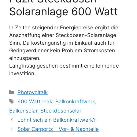
Solaranlage 600 Watt
In Zeiten steigender Energiepreise ergibt die
Anschaffung einer Steckdosen-Solaranlage
Sinn. Da kostengünstig im Einkauf auch für
Geringverdiener kein Problem Stromkosten
einzusparen.
Langfristig gesehen bestimmt eine lohnende
Investition.
Kategorien
Photovoltaik
Schlagwörter
600 Wattpeak
,
Balkonkraftwerk
,
Balkonsolar
,
Steckdosensolar
Beitrags-
Lohnt sich ein Balkonkraftwerk?
Navigation
Solar Carports – Vor- & Nachteile